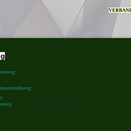
VERBAND
ng
mmung:
Ruländ
Robuste, spätreifende Rebsorte mit dichtbeerigen Tr
beschreibung:
Bringt markante Weine hervor die an die Fülle des
Ru
r:
LVWO; Weinsberg
lonen)
(We S 385)