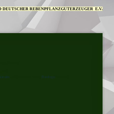
 DEUTSCHER REBENPFLANZGUTERZEUGER E.V.
er x Riesling
auben.
länder
und rassigkeit eines
Rieslings
erinnern.