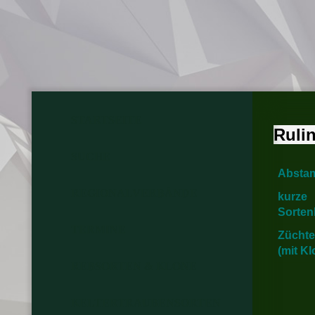
STARTSEITE
Ruli
SUCHE
Absta
REGIONALVERBÄNDE
kurze
Sorten
TERMINE
Züchte
(mit K
REBSORTEN & KLONE
KELTERTRAUBENSORTEN