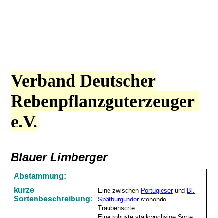
Verband Deutscher
Rebenpflanzguterzeuger
e.V.
Blauer Limberger
Abstammung:
kurze
Eine zwischen
Portugieser
und
Bl.
Sortenbeschreibung:
Spätburgunder
stehende
Traubensorte.
Eine robuste starkwüchsige Sorte,