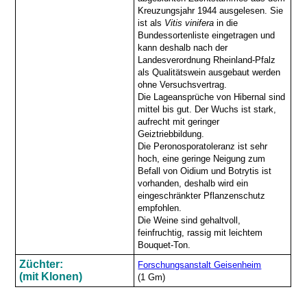
Kreuzungsjahr 1944 ausgelesen. Sie
ist als
Vitis vinifera
in die
Bundessortenliste eingetragen und
kann deshalb nach der
Landesverordnung Rheinland-Pfalz
als Qualitätswein ausgebaut werden
ohne Versuchsvertrag.
Die Lageansprüche von Hibernal sind
mittel bis gut. Der Wuchs ist stark,
aufrecht mit geringer
Geiztriebbildung.
Die Peronosporatoleranz ist sehr
hoch, eine geringe Neigung zum
Befall von Oidium und Botrytis ist
vorhanden, deshalb wird ein
eingeschränkter Pflanzenschutz
empfohlen.
Die Weine sind gehaltvoll,
feinfruchtig, rassig mit leichtem
Bouquet-Ton.
Züchter:
Forschungsanstalt Geisenheim
(mit Klonen)
(1 Gm)