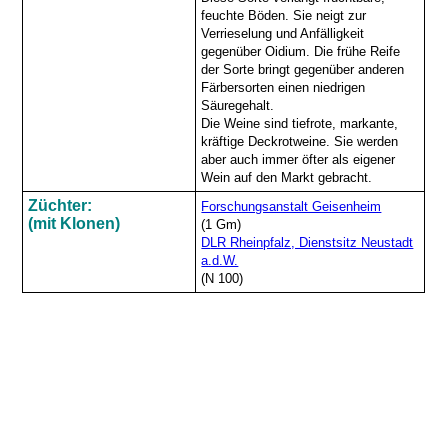
feuchte Böden. Sie neigt zur
Verrieselung und Anfälligkeit
gegenüber Oidium. Die frühe Reife
der Sorte bringt gegenüber anderen
Färbersorten einen niedrigen
Säuregehalt.
Die Weine sind tiefrote, markante,
kräftige Deckrotweine. Sie werden
aber auch immer öfter als eigener
Wein auf den Markt gebracht.
Züchter:
Forschungsanstalt Geisenheim
(mit Klonen)
(1 Gm)
D
LR Rheinpfalz, Dienstsitz Neustadt
a.d.W.
(N 100)